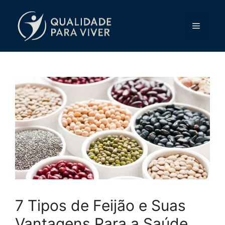
Pular
para
Menu
o
conteúdo
7 Tipos de Feijão e Suas
Vantagens Para a Saúde