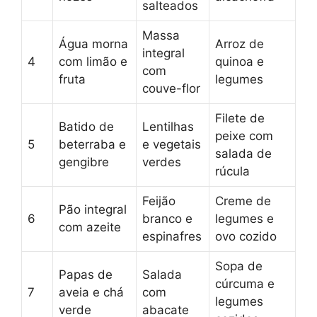
salteados
Massa
Água morna
Arroz de
integral
4
com limão e
quinoa e
com
fruta
legumes
couve-flor
Filete de
Batido de
Lentilhas
peixe com
5
beterraba e
e vegetais
salada de
gengibre
verdes
rúcula
Feijão
Creme de
Pão integral
6
branco e
legumes e
com azeite
espinafres
ovo cozido
Sopa de
Papas de
Salada
cúrcuma e
7
aveia e chá
com
legumes
verde
abacate