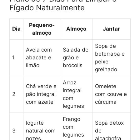
Fígado Naturalmente
Pequeno-
Dia
Almoço
Jantar
almoço
Sopa de
Aveia com
Salada de
beterraba e
1
abacate e
grão e
peixe
limão
brócolis
grelhado
Arroz
Chá verde e
Omelete
integral
2
pão integral
com couve e
com
com azeite
cúrcuma
legumes
Frango
Iogurte
Sopa detox
com
3
natural com
de
legumes
nozes
alcachofra