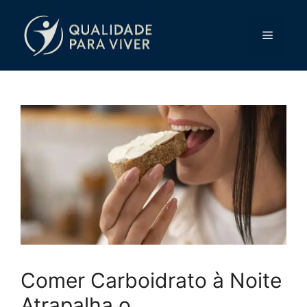
Pular
para
Menu
o
conteúdo
Comer Carboidrato à Noite
Atrapalha o