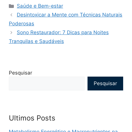
Categorias
Saúde e Bem-estar
Desintoxicar a Mente com Técnicas Naturais
Poderosas
Sono Restaurador: 7 Dicas para Noites
Tranquilas e Saudáveis
Pesquisar
Pesquisar
Ultimos Posts
Metabolismo Energético e Macronutrientes na