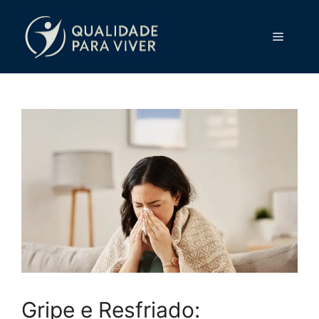
Pular
para
Menu
o
conteúdo
Gripe e Resfriado: