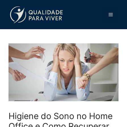
Pular
para
Menu
o
conteúdo
Higiene do Sono no Home
Office e Como Recuperar