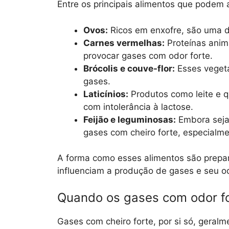
Entre os principais alimentos que podem 
Ovos:
Ricos em enxofre, são uma da
Carnes vermelhas:
Proteínas anim
provocar gases com odor forte.
Brócolis e couve-flor:
Esses vegeta
gases.
Laticínios:
Produtos como leite e 
com intolerância à lactose.
Feijão e leguminosas:
Embora sejam
gases com cheiro forte, especial
A forma como esses alimentos são prep
influenciam a produção de gases e seu o
Quando os gases com odor f
Gases com cheiro forte, por si só, geralm