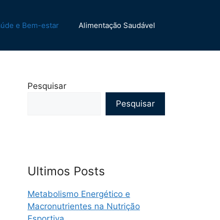
úde e Bem-estar
Alimentação Saudável
Pesquisar
Pesquisar
Ultimos Posts
Metabolismo Energético e
Macronutrientes na Nutrição
Esportiva