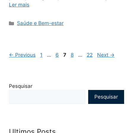
Ler mais
Categorias
Saúde e Bem-estar
Page
Page
Page
Page
Page
←
Previous
1
…
6
7
8
…
22
Next
→
Pesquisar
Pesquisar
Ultimos Posts